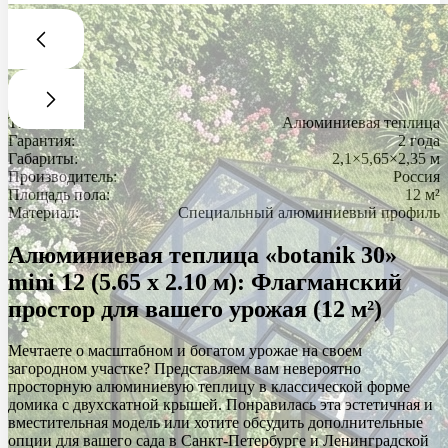
Тип:
Алюминиевая теплица
Гарантия:
2 года
Габариты:
2,1×5,65×2,35 м
Производитель:
Россия
Площадь пола:
12 м²
Материал:
Специальный алюминиевый профиль
Алюминиевая теплица «botanik 30»
mini 12 (5.65 х 2.10 м): Флагманский
простор для вашего урожая (12 м²)
Мечтаете о масштабном и богатом урожае на своем
загородном участке? Представляем вам невероятно
просторную алюминиевую теплицу в классической форме
домика с двухскатной крышей. Понравилась эта эстетичная и
вместительная модель или хотите обсудить дополнительные
опции для вашего сада в Санкт-Петербурге и Ленинградской