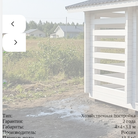
Тип:
Хозяйственная постройка
Гарантия:
2 года
Габариты:
4×4×3.1 м
Производитель:
Россия
Площадь пола:
13.4 м²