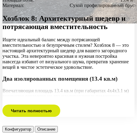
Материал:
Сухой профилированный брус
Хозблок 8: Архитектурный шедевр и
потрясающая вместительность
Ищете идеальный баланс между потрясающей
вместительностью и безупречным стилем? Хозблок 8 — это
настоящий архитектурный шедевр для вашего загородного
участка. Эта невероятно красивая и нужная постройка
навсегда избавит от визуального шума, превратив хранение
вещей в чистое эстетическое удовольствие.
Два изолированных помещения (13.4 кв.м)
Впечатляющая площадь 13.4 кв.м (при габаритах 4х4х3.1 м)
виртуозно разделена на два изолированных помещения.
Представьте: в одной части — просторная светлая мастерская,
а в другой — надежный гараж для садовой техники. Купить
Читать полностью
большой двухкомнатный хозблок под ключ в СПб и
Ленинградской области — значит инвестировать в
бескомпромиссный комфорт вашей дачи.
Конфигуратор
Описание
Финская эко-технология и эстетика