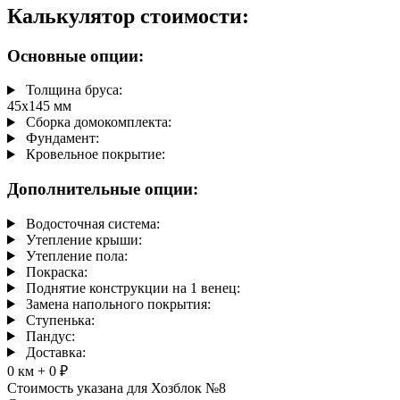
Калькулятор стоимости:
Мы возводим постройки по финской эко-технологии.
Используем сухой профилированный брус строго
Основные опции:
прямоугольного сечения — никаких устаревших круглых
бревен! Надежная технология мини-бруса «шип-паз»
Толщина бруса:
гарантирует монолитность, а фактура натурального дерева
45х145 мм
выглядит просто роскошно. Выбирайте стены под свои
Сборка домокомплекта:
задачи: 45х145 мм или основательные 70х140 мм.
Фундамент:
Кровельное покрытие:
Сроки сборки и стоимость
Дополнительные опции:
Быстровозводимый монтаж этого великолепного проекта
займет всего 2-3 дня. Цена шикарного деревянного хозблока
Водосточная система:
— 258 700 рублей, включая нашу честную официальную
Утепление крыши:
гарантию на 2 года.
Утепление пола:
Покраска:
Поднятие конструкции на 1 венец:
Замена напольного покрытия:
Ступенька:
Пандус:
Доставка:
0 км
+ 0 ₽
Стоимость указана для Хозблок №8