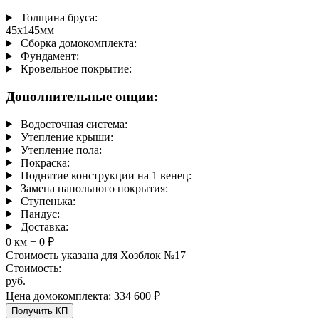
Вам не придется терпеть долгую грязную стройку: наша
Толщина бруса:
профессиональная команда привезет готовый домокомплект и
45х145мм
выполнит быстровозводимый монтаж всего за 2-3 дня.
Сборка домокомплекта:
Стоимость этого потрясающе нужного, практичного и
Фундамент:
вместительного проекта — 334 600 рублей, включая нашу
Кровельное покрытие:
безусловную официальную гарантию на 2 года.
Дополнительные опции:
Водосточная система:
Утепление крыши:
Утепление пола:
Покраска:
Поднятие конструкции на 1 венец:
Замена напольного покрытия:
Ступенька:
Пандус:
Доставка:
0 км
+ 0 ₽
Стоимость указана для Хозблок №17
Стоимость:
руб.
Цена домокомплекта: 334 600 ₽