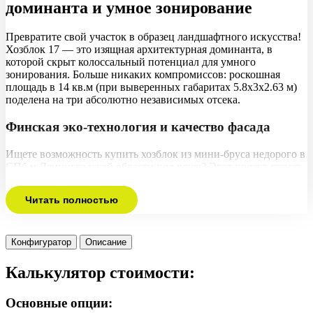
доминанта и умное зонирование
Превратите свой участок в образец ландшафтного искусства!
Хозблок 17 — это изящная архитектурная доминанта, в
которой скрыт колоссальный потенциал для умного
зонирования. Больше никаких компромиссов: роскошная
площадь в 14 кв.м (при выверенных габаритах 5.8х3х2.63 м)
поделена на три абсолютно независимых отсека.
Финская эко-технология и качество фасада
Ищете возможность купить хозблок из мини-бруса недорого в
СПб и Ленинградской области под ключ? Этот проект станет
премиальной жемчужиной вашего двора по самой
оправданной цене. Мы применяем эталонную финскую эко-
Читать полностью
технологию, используя только сухой материал строго
прямоугольного сечения. Никаких архаичных круглых
бревен! Профилированные ламели с идеальной геометрией и
надежным замком «шип-паз» (на ваш выбор: легкие 45х145
Конфигуратор
Описание
мм или капитальные 70х140 мм) создают потрясающе
красивый и монолитный деревянный фасад.
Калькулятор стоимости:
Сроки монтажа и стоимость
Основные опции: