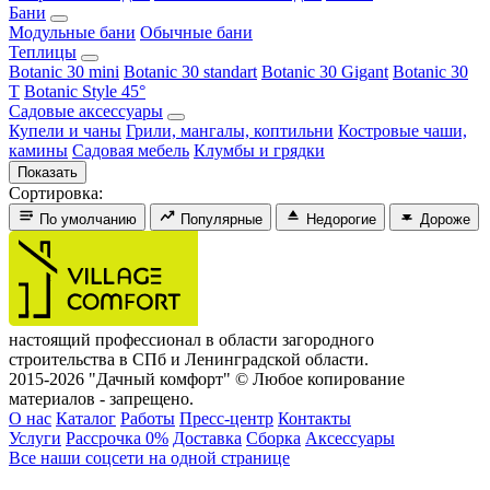
Бани
Модульные бани
Обычные бани
Теплицы
Botanic 30 mini
Botanic 30 standart
Botanic 30 Gigant
Botanic 30
T
Botanic Style 45°
Садовые аксессуары
Купели и чаны
Грили, мангалы, коптильни
Костровые чаши,
камины
Садовая мебель
Клумбы и грядки
Сортировка:
По умолчанию
Популярные
Недорогие
Дороже
настоящий профессионал в области загородного
строительства в СПб и Ленинградской области.
2015-2026 "Дачный комфорт" © Любое копирование
материалов - запрещено.
О нас
Каталог
Работы
Пресс-центр
Контакты
Услуги
Рассрочка 0%
Доставка
Сборка
Аксессуары
Все наши соцсети на одной странице