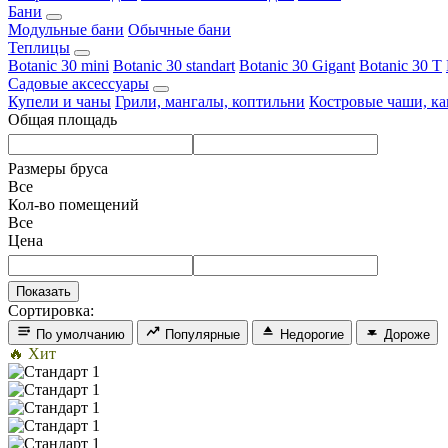
Бани
Модульные бани
Обычные бани
Теплицы
Botanic 30 mini
Botanic 30 standart
Botanic 30 Gigant
Botanic 30 T
Садовые аксессуары
Купели и чаны
Грили, мангалы, коптильни
Костровые чаши, к
Общая площадь
Размеры бруса
Все
Кол-во помещений
Все
Цена
Сортировка:
По умолчанию
Популярные
Недорогие
Дороже
🔥 Хит