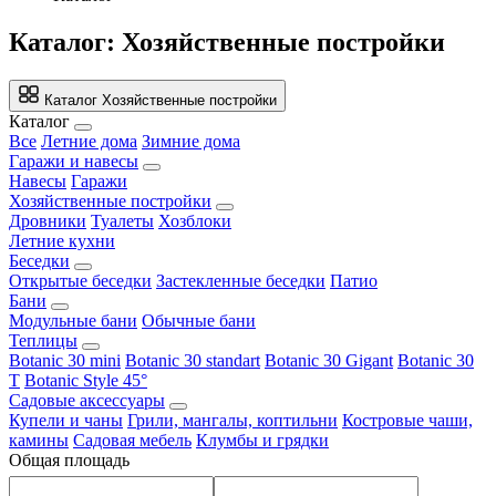
Каталог: Хозяйственные постройки
Каталог
Хозяйственные постройки
Каталог
Все
Летние дома
Зимние дома
Гаражи и навесы
Навесы
Гаражи
Хозяйственные постройки
Дровники
Туалеты
Хозблоки
Летние кухни
Беседки
Открытые беседки
Застекленные беседки
Патио
Бани
Модульные бани
Обычные бани
Теплицы
Botanic 30 mini
Botanic 30 standart
Botanic 30 Gigant
Botanic 30
T
Botanic Style 45°
Садовые аксессуары
Купели и чаны
Грили, мангалы, коптильни
Костровые чаши,
камины
Садовая мебель
Клумбы и грядки
Общая площадь