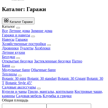
Каталог: Гаражи
Каталог
Гаражи
Каталог
Все
Летние дома
Зимние дома
Гаражи и навесы
Навесы
Гаражи
Хозяйственные постройки
Дровники
Туалеты
Хозблоки
Летние кухни
Беседки
Открытые беседки
Застекленные беседки
Патио
Бани
Модульные бани
Обычные бани
Теплицы
Botanic 30 mini
Botanic 30 standart
Botanic 30 Gigant
Botanic 30
T
Botanic Style 45°
Садовые аксессуары
Купели и чаны
Грили, мангалы, коптильни
Костровые чаши,
камины
Садовая мебель
Клумбы и грядки
Общая площадь